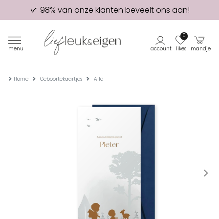
98% van onze klanten beveelt ons aan!
Eerste proefdruk GRATIS
0
menu
account
likes
mandje
Home
Geboortekaartjes
Alle