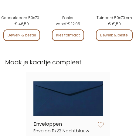
Geboortebord 50x70 cm
Poster
Tuinbord 50x70 cm
€ 46,50
vanaf € 12,95
€ 61,50
Bewerk & bestel
Kies formaat
Bewerk & bestel
Maak je kaartje compleet
Enveloppen
zet op verlanglijstje
Envelop 11x22 Nachtblauw