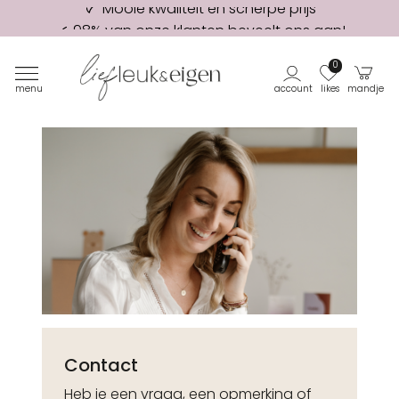
98% van onze klanten beveelt ons aan!
Eerste proefdruk GRATIS
0
menu
account
likes
mandje
Contact
Heb je een vraag, een opmerking of