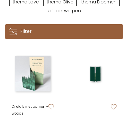
thema Love
thema Olive
thema Bloemen
zelf ontwerpen
Filter
Drieluik met bomen -
zet op verlanglijstje
zet op verlan
woods